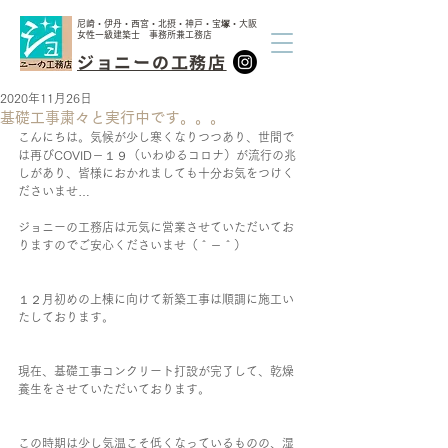
尼崎・伊丹・西宮・北摂・神戸・宝塚・大阪
女性一級建築士 事務所兼工務店
ジョニーの工務店
2020年11月26日
基礎工事粛々と実行中です。。。
こんにちは。気候が少し寒くなりつつあり、世間で
は再びCOVID－１９（いわゆるコロナ）が流行の兆
しがあり、皆様におかれましても十分お気をつけく
ださいませ…
ジョニーの工務店は元気に営業させていただいてお
りますのでご安心くださいませ（＾－＾）
１２月初めの上棟に向けて新築工事は順調に施工い
たしております。
現在、基礎工事コンクリート打設が完了して、乾燥
養生をさせていただいております。
この時期は少し気温こそ低くなっているものの、湿