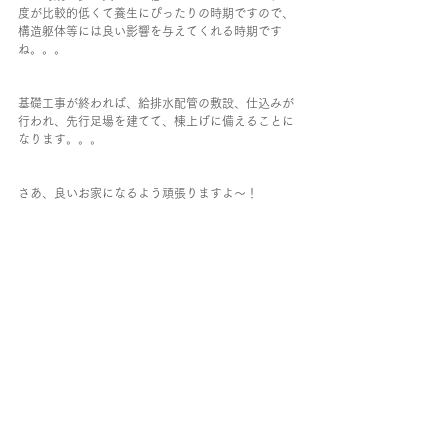
度が比較的低くて養生にぴったりの時期ですので、
構造躯体等には良い影響を与えてくれる時期です
ね。。。
基礎工事が終われば、給排水配管の敷設、仕込みが
行われ、先行足場を建てて、棟上げに備えることに
なります。。。
さあ、良いお家になるよう頑張りますよ～！