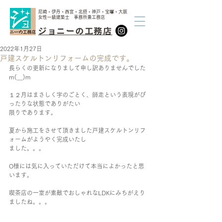
尼崎・伊丹・西宮・北摂・神戸・宝塚・大阪
女性一級建築士 事務所兼工務店
ジョニーの工務店
2022年1月27日
戸建スケルトンリフォームの完成です。
長らくの更新になりまして申し訳ありませんでした
m(__)m
１２月はまさしく字のごとく、師走という表現がぴ
ったりな状態でありがたい
限りであります。
夏から施工をさせて頂きました戸建スケルトンリフ
ォームがようやく完成いたし
ました。。。
O様には気に入っていただけて本当によかったと思
います。
喫茶店の一室が素敵でおしゃれなLDKにみちがえり
ましたね。。。