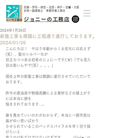
尼崎・伊丹・西宮・北摂・神戸・宝塚・大阪
女性一級建築士 事務所兼工務店
ジョニーの工務店
2024年1月26日
新築工事も順調に工程通り進行しております。
2024/01/26
こんにちは！　やはり年齢からくる劣化には抗えず
(笑）、髪のシルバー化が
目立ちつつある初老のじょに～です(;'∀')「でも見た
目は若いんやで(笑）。。。」
現在２件の新築工事は順調に進行させていただいて
おります。
昨今の原油高や物価高騰による資材などの値上がり
には本当に頭を
悩まされております…。
誰を責めていいのかがわからず、本当に一般市民は
歯がゆい思いばかり
させられているこのバッドスパイラルを早く切り抜
けたいと
思うのは私だけではないはずです 　　　{{{p(●｀□