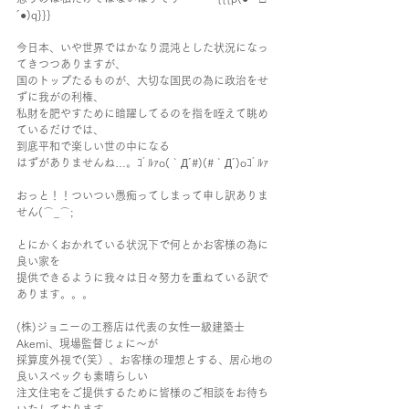
´●)q}}} 
今日本、いや世界ではかなり混沌とした状況になっ
てきつつありますが、
国のトップたるものが、大切な国民の為に政治をせ
ずに我がの利権、
私財を肥やすために暗躍してるのを指を咥えて眺め
ているだけでは、
到底平和で楽しい世の中になる
はずがありませんね…。ｺﾞﾙｧo(｀Д´#)(#｀Д´)oｺﾞﾙｧ
おっと！！ついつい愚痴ってしまって申し訳ありま
せん(⌒_⌒;
とにかくおかれている状況下で何とかお客様の為に
良い家を
提供できるように我々は日々努力を重ねている訳で
あります。。。
(株)ジョニーの工務店は代表の女性一級建築士
Akemi、現場監督じょに～が
採算度外視で(笑）、お客様の理想とする、居心地の
良いスペックも素晴らしい
注文住宅をご提供するために皆様のご相談をお待ち