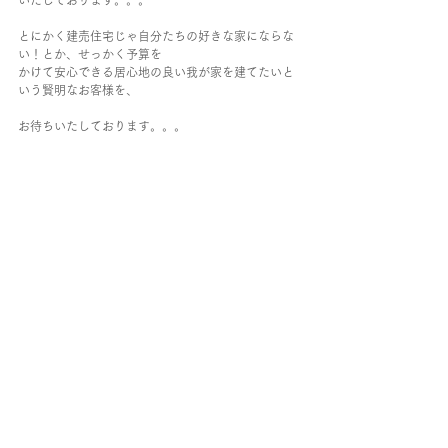
いたしております。。。
とにかく建売住宅じゃ自分たちの好きな家にならな
い！とか、せっかく予算を
かけて安心できる居心地の良い我が家を建てたいと
いう賢明なお客様を、
お待ちいたしております。。。