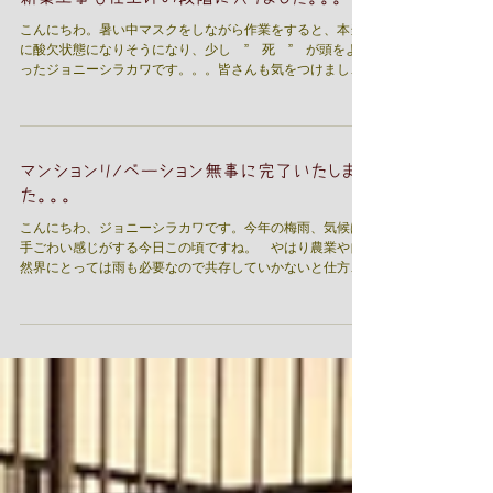
新築工事も仕上げの段階に入りました。。。
こんにちわ。暑い中マスクをしながら作業をすると、本当
に酸欠状態になりそうになり、少し ” 死 ” が頭をよぎ
ったジョニーシラカワです。。。皆さんも気をつけましょ
う！ 新築工事もいよいよ仕上げの段階に入りましてこれか
ら引き渡しに向かい急ピッチで現場が進んでおります。...
マンションリノベーション無事に完了いたしまし
た。。。
こんにちわ、ジョニーシラカワです。今年の梅雨、気候は
手ごわい感じがする今日この頃ですね。 やはり農業や自
然界にとっては雨も必要なので共存していかないと仕方あ
りませんね。。。 さて、先日より施工をさせて頂いており
ましたマンションリノベーションも無事にお引き渡しをさ
せて頂きまし...