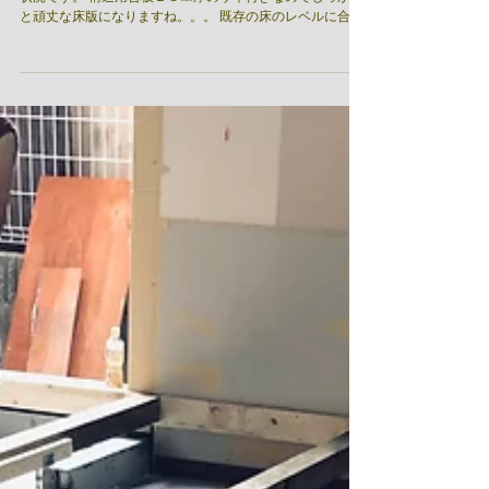
引続き戸建リノベーション現場の状況です。 床版の施工の
状況です。 構造用合板２８㎜厚のサネ付きなのでしっかり
と頑丈な床版になりますね。。。 既存の床のレベルに合わ
せて基礎、土台を施工しました。。。 外壁の下地は風雨に
もしっかり対応できるように１０５角の構造柱でしっかり
と軸組...