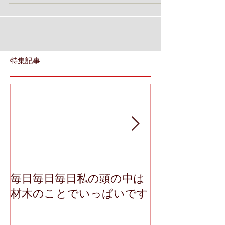
ムが３件、そして新築建て替えが４件頑張りました！！ ご
依頼いただきましたお客様、本当にありがとうございまし
た<m(_...
特集記事
毎日毎日毎日私の頭の中は
私達の仕事を
材木のことでいっぱいです
る職人さんた