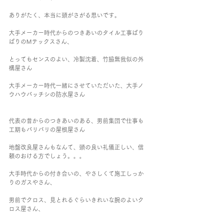
ありがたく、本当に頭がさがる思いです。
大手メーカー時代からのつきあいのタイル工事ばり
ばりのMテックスさん、
とってもセンスのよい、冷製沈着、竹脇無我似の外
構屋さん
大手メーカー時代一緒にさせていただいた、大手ノ
ウハウバッチシの防水屋さん
代表の昔からのつきあいのある、男前集団で仕事も
工期もバリバリの屋根屋さん
地盤改良屋さんもなんて、頭の良い礼儀正しい、信
頼のおける方でしょう。。。
大手時代からの付き合いの、やさしくて施工しっか
りのガスやさん、
男前でクロス、見とれるぐらいきれいな腕のよいク
ロス屋さん、