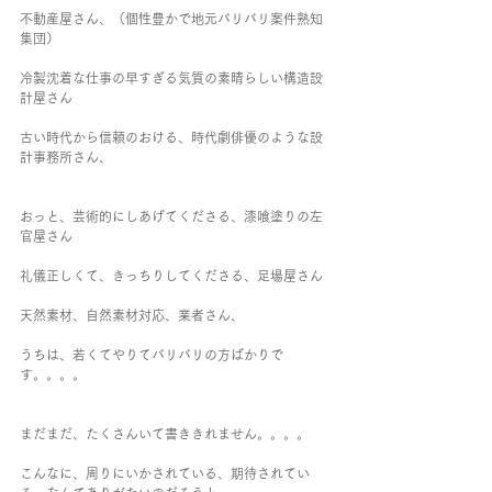
不動産屋さん、（個性豊かで地元バリバリ案件熟知
集団）
冷製沈着な仕事の早すぎる気質の素晴らしい構造設
計屋さん
古い時代から信頼のおける、時代劇俳優のような設
計事務所さん、
おっと、芸術的にしあげてくださる、漆喰塗りの左
官屋さん
礼儀正しくて、きっちりしてくださる、足場屋さん
天然素材、自然素材対応、業者さん、
うちは、若くてやりてバリバリの方ばかりで
す。。。。
まだまだ、たくさんいて書ききれません。。。。
こんなに、周りにいかされている、期待されてい