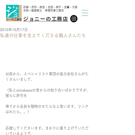
尼崎・伊丹・西宮・北摂・神戸・宝塚・大阪
女性一級建築士 事務所兼工務店
ジョニーの工務店
2015年10月17日
私達の仕事を支えてくださる職人さんたち
以前から、スペシャリスト軍団の協力会社さんがた
くさんいまして、
（私とshirakawaの昔からの知り合いばかりですが、
彼らに許可を
得てから名前を随時のせたらなと思います。リンク
はれたら。。）
応援してくださいます。まわりに盛り上げていただ
いているようで、