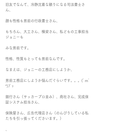
旧友でなんて、冷静沈着な頼りになる司法書士さ
ん、
顔も性格も男前の行政書士さん、
もちろん、大工さん、棟梁さん、私どもの工事担当
ジョニーも
みな男前です。
性格、性質もとっても男前なんです。
なまえは、ジョニーの工務店にしようか、
男前工務店にしようか悩んだぐらいです。。。(ﾟｍﾟ
*)ﾌﾟｯ
銀行さん（サッカープロ並み）、商社さん、完成保
証システム担当さん、
保険屋さん、広告代理店さん（のんびりしている私
たちを引っ張ってくださいます。）
、