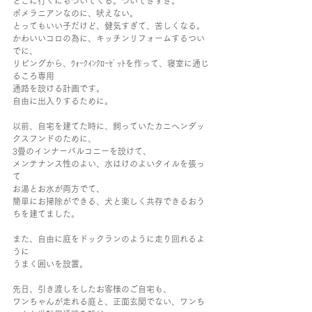
どこに行くにもついてくる。ついてきすぎ。
ポメラニアンなのに、吠えない。
とってもいい子だけど、健気すぎて、苦しくなる。
かわいいコロの為に、キッチンリフォームするつい
でに、
リビングから、ｳｫｰｸｲﾝｸﾛｰｾﾞｯﾄを作って、寝室に通じ
るころ専用
通路を設ける計画です。
自由に出入りするために。
以前、自宅を建てた時に、飼っていたカニヘンダッ
クスフンドのために、
3畳のインナーバルコニーを設けて、
メンテナンス性のよい、水はけのよいタイルを張っ
て
お湯とお水が両方でて、
簡単にお掃除ができる、犬と楽しく共存できるおう
ちを建てました。
また、自由に庭をドックランのように走り回れるよ
うに
うまく囲いを設置。
先日、引き渡しをしたお客様のご自宅も、
ワンちゃんが走れる庭と、正面玄関でない、ワンち